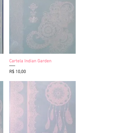
Cartela Indian Garden
Visualização rápida
Preço
R$ 10,00