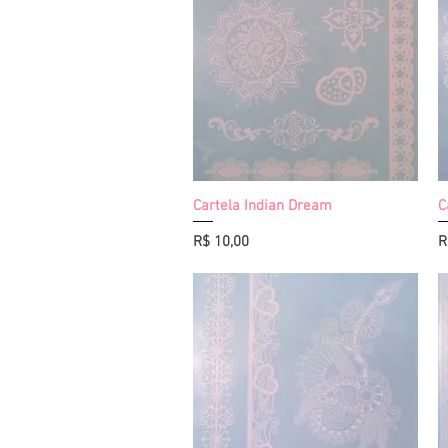
Cartela Indian Dream
Visualização rápida
C
Preço
P
R$ 10,00
R