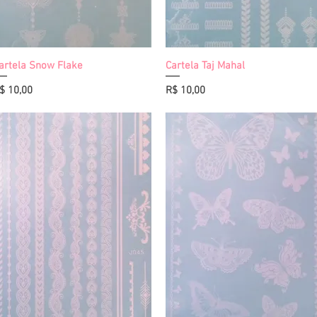
artela Snow Flake
Visualização rápida
Cartela Taj Mahal
Visualização rápida
reço
Preço
$ 10,00
R$ 10,00