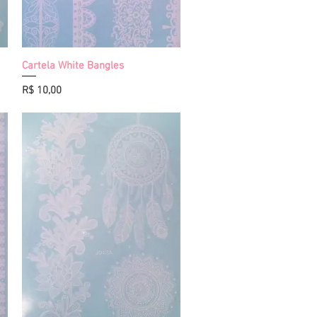
Cartela White Bangles
Visualização rápida
Preço
R$ 10,00