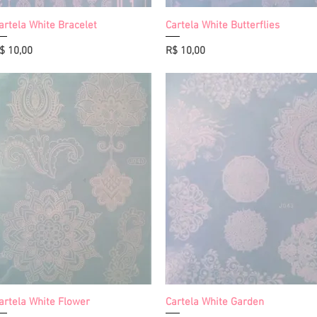
artela White Bracelet
Visualização rápida
Cartela White Butterflies
Visualização rápida
reço
Preço
$ 10,00
R$ 10,00
artela White Flower
Visualização rápida
Cartela White Garden
Visualização rápida