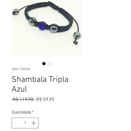
SKU: CHI004
Shambala Tripla
Azul
Preço
Preço
 R$ 119,90 
R$ 59,95
normal
promocional
Quantidade
*