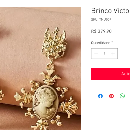
Brinco Victo
SKU: TMU007
Preço
R$ 379,90
Quantidade
*
Adic