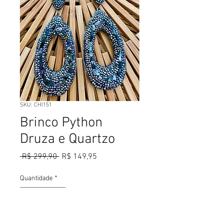
SKU: CHI151
Brinco Python
Druza e Quartzo
Preço
Preço
 R$ 299,90 
R$ 149,95
normal
promocional
Quantidade
*