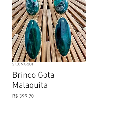
SKU: MAR001
Brinco Gota
Malaquita
Preço
R$ 399,90
Esgotado
Brinco em prata com banho de ouro,