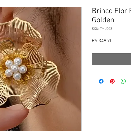
Brinco Flor
Golden
SKU: TMU022
Preço
R$ 349,90