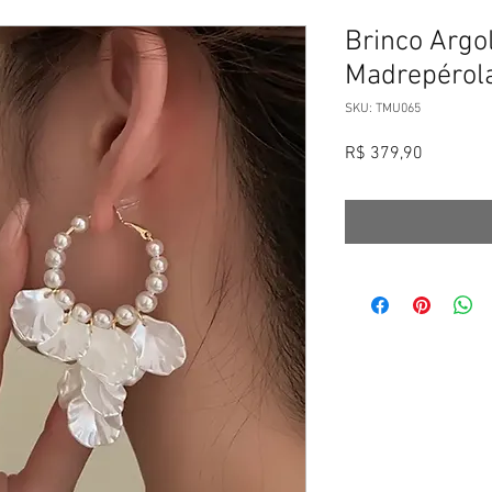
Brinco Argo
Madrepérol
SKU: TMU065
Preço
R$ 379,90