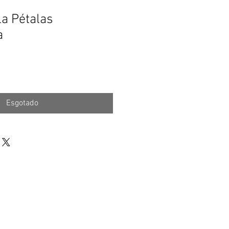
la Pétalas
a
Esgotado